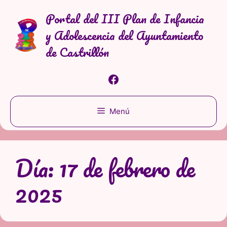
Saltar
Portal del III Plan de Infancia
al
y Adolescencia del Ayuntamiento
contenido
de Castrillón
Facebook
Menú
Día:
17 de febrero de
2025