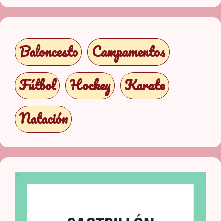
Baloncesto
Campamentos
Fútbol
Hockey
Karate
Natación