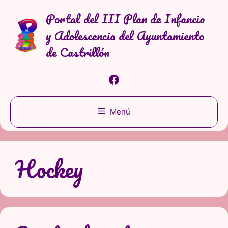
Saltar
Portal del III Plan de Infancia
al
y Adolescencia del Ayuntamiento
contenido
de Castrillón
Facebook
Menú
Hockey