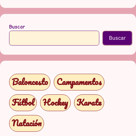
Buscar
Buscar
Baloncesto
Campamentos
Fútbol
Hockey
Karate
Natación