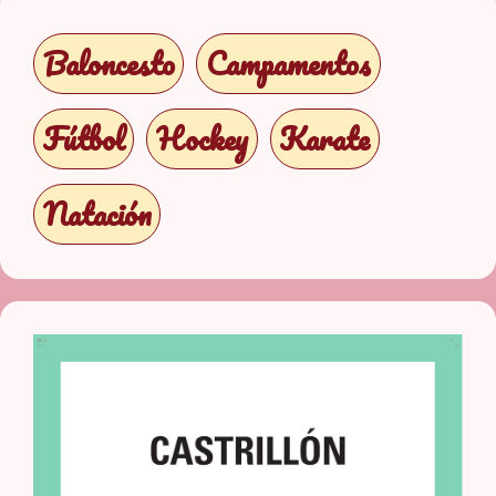
Baloncesto
Campamentos
Fútbol
Hockey
Karate
Natación