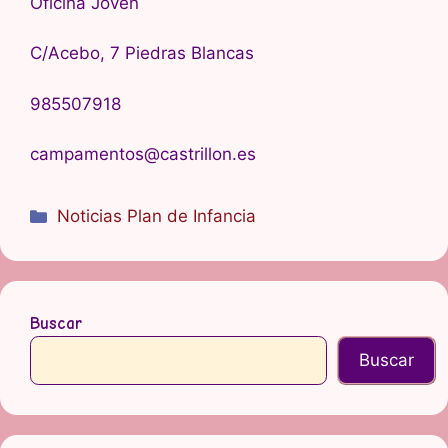
Oficina Joven
C/Acebo, 7 Piedras Blancas
985507918
campamentos@castrillon.es
Categorías
Noticias Plan de Infancia
Buscar
Buscar