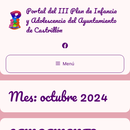
Saltar
Portal del III Plan de Infancia
al
y Adolescencia del Ayuntamiento
contenido
de Castrillón
Facebook
Menú
Mes:
octubre 2024