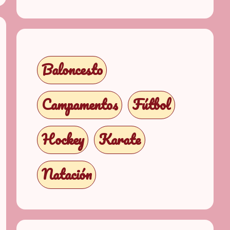
Baloncesto
Campamentos
Fútbol
Hockey
Karate
Natación