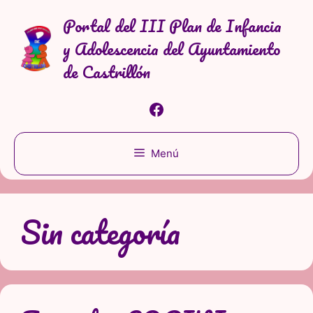
Saltar
Portal del III Plan de Infancia
al
y Adolescencia del Ayuntamiento
contenido
de Castrillón
Facebook
Menú
Sin categoría