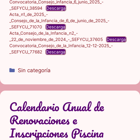
Convocatoria_Consejo_infancia_6_junio_2025_-
_SEFYCU_38594
Descarga
Acta_n1_de_2025_-
_Consejo_de_la_Infancia_de_6_de_junio_de_2025_-
_SEFYCU_71070
Descarga
Acta_Consejo_de_la_Infancia_n2_-
_22_de_noviembre_de_2024_-_SEFYCU_37605
Descarga
Convocatoria_Consejo_de_la_Infancia_12-12-2025_-
_SEFYCU_77682
Descarga
Categorías
Sin categoría
Calendario Anual de
Renovaciones e
Inscripciones Piscina