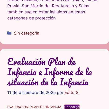
Pravia, San Martín del Rey Aurelio y Salas
también suelen estar incluidos en estas
categorías de protección
Categorías
Sin categoría
Evaluación Plan de
Infancia e Informe de la
situación de la Infancia
11 de diciembre de 2025
por
Editor2
EVALUACION-PLAN-DE-INFANCIA
Descarga