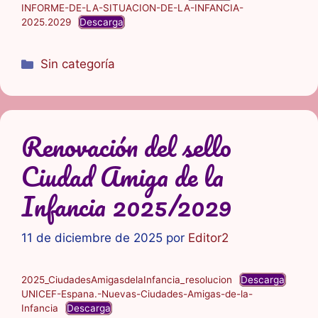
INFORME-DE-LA-SITUACION-DE-LA-INFANCIA-
2025.2029
Descarga
Categorías
Sin categoría
Renovación del sello
Ciudad Amiga de la
Infancia 2025/2029
11 de diciembre de 2025
por
Editor2
2025_CiudadesAmigasdelaInfancia_resolucion
Descarga
UNICEF-Espana.-Nuevas-Ciudades-Amigas-de-la-
Infancia
Descarga