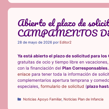
Abierto el plazo de solici
CAMPAMENTOS DE
28 de mayo de 2026
por
Editor2
Ya está abierto el plazo de solicitud par
gratuitas de ocio y tiempo libre en vacaciones, d
con la financiación del
Plan Corresponsables.
enlace
para tener toda la información de solicit
complementarios apertura temprana y comedor 
especiales,
formulario de solicitud
(
plazo has
Categorías
Noticias Apoyo Familiar
,
Noticias Plan de Infancia