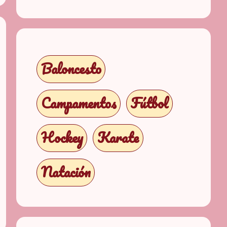
Baloncesto
Campamentos
Fútbol
Hockey
Karate
Natación