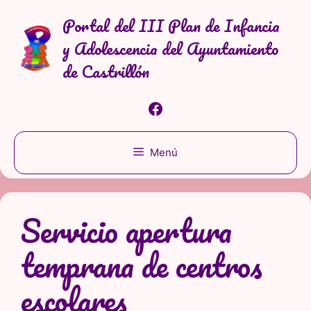
Saltar
Portal del III Plan de Infancia
al
y Adolescencia del Ayuntamiento
contenido
de Castrillón
Facebook
Menú
Servicio apertura
temprana de centros
escolares