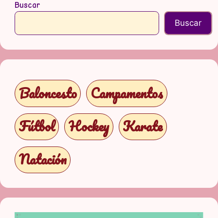
Buscar
Buscar
Baloncesto
Campamentos
Fútbol
Hockey
Karate
Natación