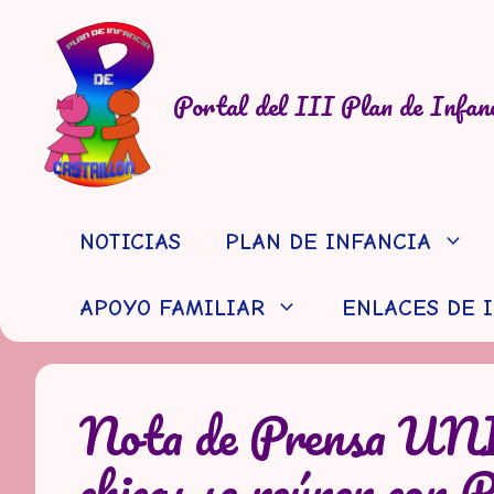
Saltar
al
contenido
Portal del III Plan de Infanc
NOTICIAS
PLAN DE INFANCIA
APOYO FAMILIAR
ENLACES DE 
Nota de Prensa UNIC
chicas se reúnen con 