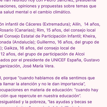
se han reunido hoy con Pedro Sánchez, presidente
paciones, opiniones y propuestas sobre temas que
a salud mental o el cambio climático.
ón infantil de Cáceres (Extremadura); Ailín, 14 años,
Rosario (Canarias); Rim, 15 años, del consejo local
l Consejo Estatal de Participación Infantil; Kheira,
onada (Andalucía); Guillermo, 16 años, del grupo de
); Gaikza, 16 años, del consejo local de
, 12 años, del grupo de participación de Alcoi
ados por el presidente de UNICEF España, Gustavo
organización, José María Vera.
l, porque “cuando hablamos de ella sentimos que
llamar la atención y no le dan importancia”,
eocupaciones en materia de educación: “cuando hay
ación que repercute en nuestra educación”.
esigualdad y la pobreza, “las ayudas y becas se