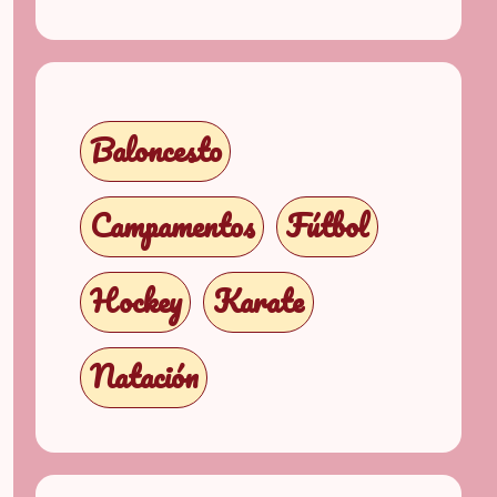
Baloncesto
Campamentos
Fútbol
Hockey
Karate
Natación