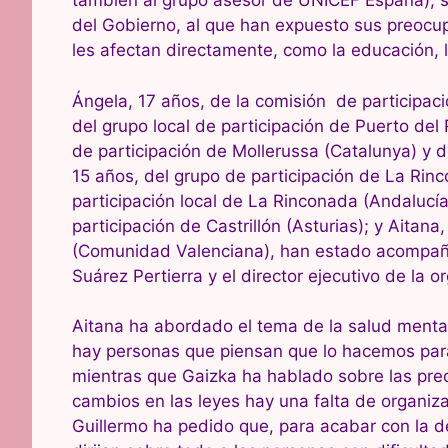
también al grupo asesor de UNICEF España), 
del Gobierno, al que han expuesto sus preocu
les afectan directamente, como la educación, l
Ángela, 17 años, de la comisión de participaci
del grupo local de participación de Puerto del 
de participación de Mollerussa (Catalunya) y de
15 años, del grupo de participación de La Rinc
participación local de La Rinconada (Andalucía
participación de Castrillón (Asturias); y Aitana
(Comunidad Valenciana), han estado acompañ
Suárez Pertierra y el director ejecutivo de la 
Aitana ha abordado el tema de la salud menta
hay personas que piensan que lo hacemos para 
mientras que Gaizka ha hablado sobre las pr
cambios en las leyes hay una falta de organiz
Guillermo ha pedido que, para acabar con la d