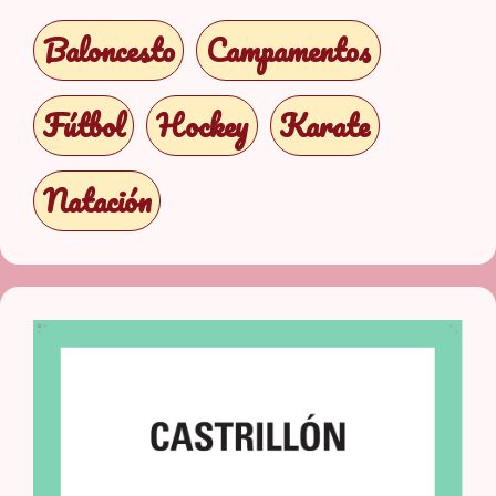
Baloncesto
Campamentos
Fútbol
Hockey
Karate
Natación