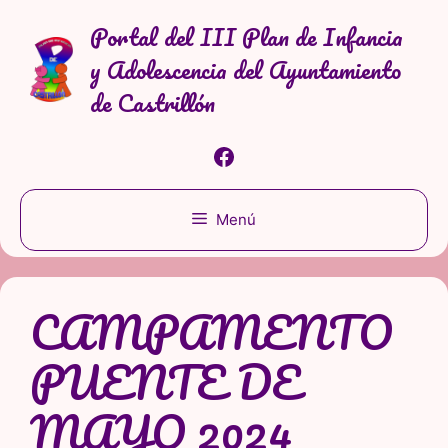
Saltar
Portal del III Plan de Infancia
al
y Adolescencia del Ayuntamiento
contenido
de Castrillón
Facebook
Menú
CAMPAMENTO
PUENTE DE
MAYO 2024